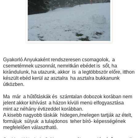
Gyakorló Anyukaként rendszeresen csomagolok, a
csemetémnek uzsonnát, nemritkán ebédet is sőt, ha
kirándulunk, ha utazunk, akkor is a legtöbbször előre, itthon
készült ebéd kerül az asztalra ha asztalra bukkanunk
útközben.
Ma már a hűtőtáskák és számtalan dobozok korában nem
jelent akkor kihívást a házon kívüli menü elfogyasztása
mint az néhány évtizeddel korábban.
A kisebb nagyobb táskák hidegen,/melegen tartják az ételt,
formájuk súlyuk a tulajdonos teher bíró- képességének
megfelelően választható.