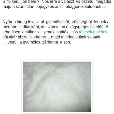
S mi kerül jön bele ? Nos erre a választ valószínű megadja
majd a számtalan bejegyzés amit bloggerek küldenek ....
Nyáron hideg levest pl. gyümölcsből, zöldségből tennék a
menübe indításként, de számtalan étvágygerjesztő előétel
lehetőség kínálkozik, ilyenek a piték,
sós rétesek
,
quichek
sőt akár pizza is lehetne ..,majd a hideg sültek,saláták
....,végül a gyümölcs. zárhatná a sort.