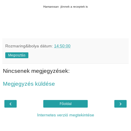
Hamarosan jönnek a receptek is
Rozmaring&ibolya
dátum:
14:50:00
Megosztás
Nincsenek megjegyzések:
Megjegyzés küldése
‹
›
Főoldal
Internetes verzió megtekintése