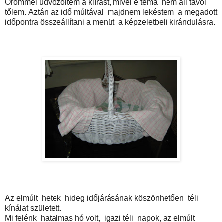
Örömmel üdvözöltem a kiírást, mivel e téma nem áll távol
tőlem. Aztán az idő múltával majdnem lekéstem a megadott
időpontra összeállítani a menüt a képzeletbeli kirándulásra.
Az elmúlt hetek hideg időjárásának köszönhetően téli
kínálat született.
Mi felénk hatalmas hó volt, igazi téli napok, az elmúlt