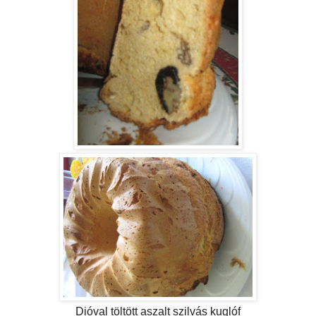
Dióval töltött aszalt szilvás kuglóf